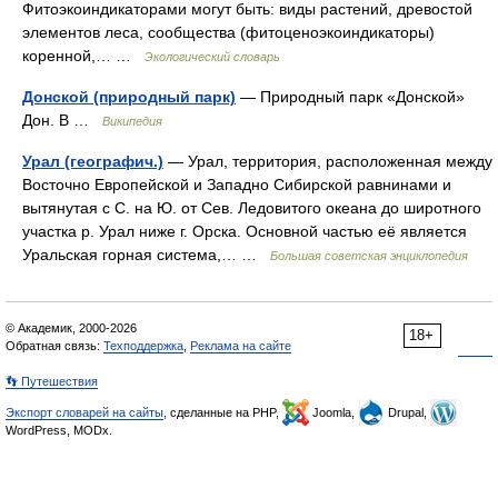
Фитоэкоиндикаторами могут быть: виды растений, древостой
элементов леса, сообщества (фитоценоэкоиндикаторы)
коренной,… …
Экологический словарь
Донской (природный парк)
— Природный парк «Донской»
Дон. В …
Википедия
Урал (географич.)
— Урал, территория, расположенная между
Восточно Европейской и Западно Сибирской равнинами и
вытянутая с С. на Ю. от Сев. Ледовитого океана до широтного
участка р. Урал ниже г. Орска. Основной частью её является
Уральская горная система,… …
Большая советская энциклопедия
© Академик, 2000-2026
18+
Обратная связь:
Техподдержка
,
Реклама на сайте
👣 Путешествия
Экспорт словарей на сайты
, сделанные на PHP,
Joomla,
Drupal,
WordPress, MODx.