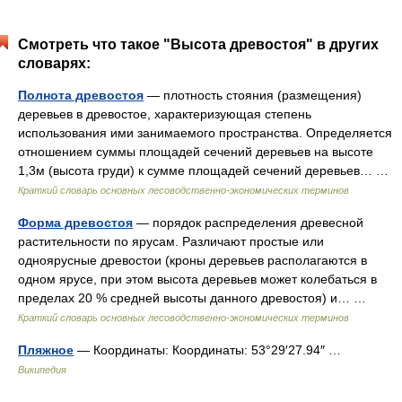
Смотреть что такое "Высота древостоя" в других
словарях:
Полнота древостоя
— плотность стояния (размещения)
деревьев в древостое, характеризующая степень
использования ими занимаемого пространства. Определяется
отношением суммы площадей сечений деревьев на высоте
1,3м (высота груди) к сумме площадей сечений деревьев… …
Краткий словарь основных лесоводственно-экономических терминов
Форма древостоя
— порядок распределения древесной
растительности по ярусам. Различают простые или
одноярусные древостои (кроны деревьев располагаются в
одном ярусе, при этом высота деревьев может колебаться в
пределах 20 % средней высоты данного древостоя) и… …
Краткий словарь основных лесоводственно-экономических терминов
Пляжное
— Координаты: Координаты: 53°29′27.94″ …
Википедия